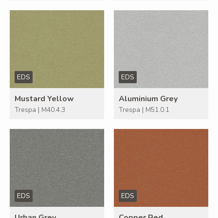
EDS
EDS
Mustard Yellow
Aluminium Grey
Trespa | M40.4.3
Trespa | M51.0.1
EDS
EDS
Urban Grey
Copper Red