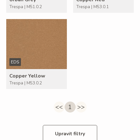
Trespa | M51.0.2
Trespa | M53.0.1
EDS
Copper Yellow
Trespa | M53.0.2
<<
1
>>
Upravit filtry