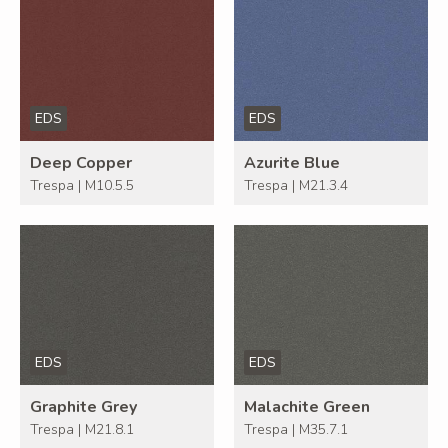
EDS
EDS
Deep Copper
Azurite Blue
Trespa | M10.5.5
Trespa | M21.3.4
EDS
EDS
Graphite Grey
Malachite Green
Trespa | M21.8.1
Trespa | M35.7.1