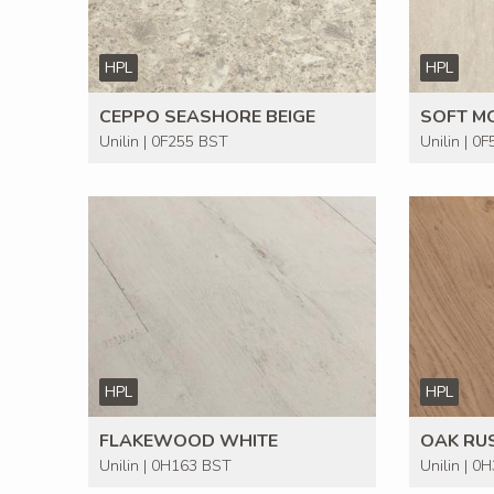
HPL
HPL
CEPPO SEASHORE BEIGE
SOFT M
Unilin | 0F255 BST
Unilin | 0
HPL
HPL
FLAKEWOOD WHITE
OAK RU
Unilin | 0H163 BST
Unilin | 0