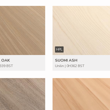
HPL
 OAK
SUOMI ASH
H339 BST
Unilin | 0H362 BST