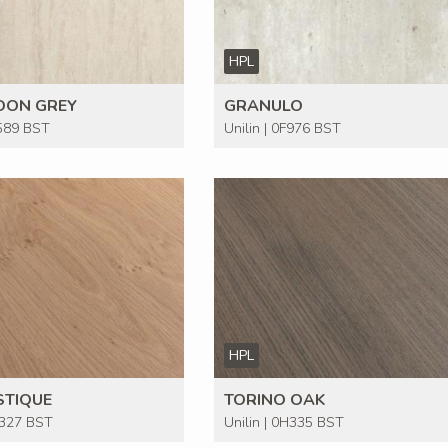
HPL
OON GREY
GRANULO
F589 BST
Unilin | 0F976 BST
HPL
STIQUE
TORINO OAK
H327 BST
Unilin | 0H335 BST