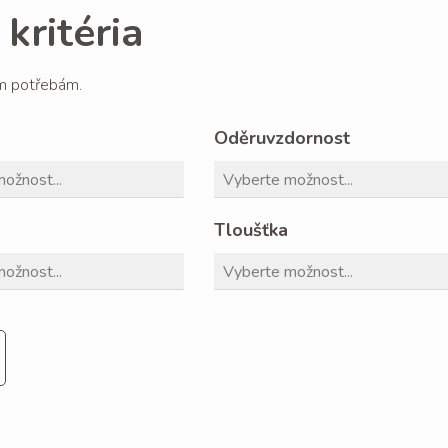
kritéria
im potřebám.
Oděruvzdornost
Tloušťka