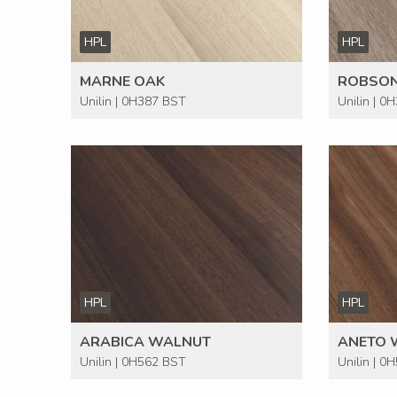
HPL
HPL
MARNE OAK
ROBSON
Unilin | 0H387 BST
Unilin | 0
HPL
HPL
ARABICA WALNUT
ANETO 
Unilin | 0H562 BST
Unilin | 0