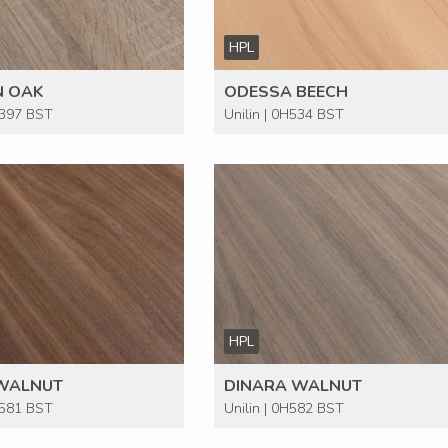
HPL
 OAK
ODESSA BEECH
H397 BST
Unilin | 0H534 BST
HPL
WALNUT
DINARA WALNUT
H581 BST
Unilin | 0H582 BST