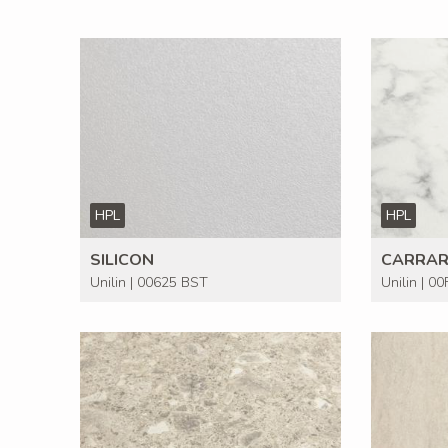
HPL
HPL
SILICON
CARRAR
Unilin | 00625 BST
Unilin | 0