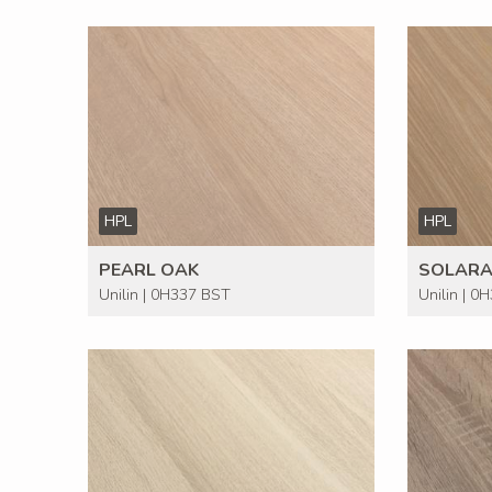
HPL
HPL
PEARL OAK
SOLARA
Unilin | 0H337 BST
Unilin | 0