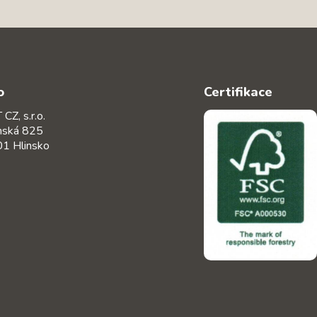
o
Certifikace
CZ, s.r.o.
nská 825
1 Hlinsko