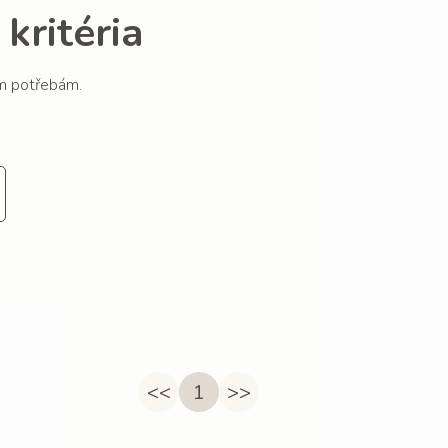
kritéria
im potřebám.
<<
1
>>