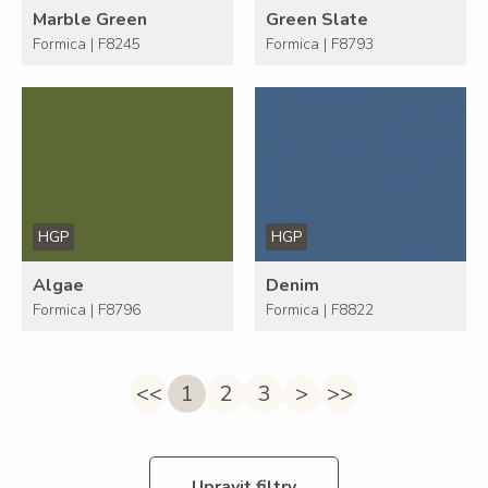
Marble Green
Green Slate
Formica | F8245
Formica | F8793
HGP
HGP
Algae
Denim
Formica | F8796
Formica | F8822
<<
1
2
3
>
>>
Upravit filtry