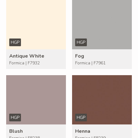
HGP
HGP
Antique White
Fog
Formica | F7932
Formica | F7961
HGP
HGP
Blush
Henna