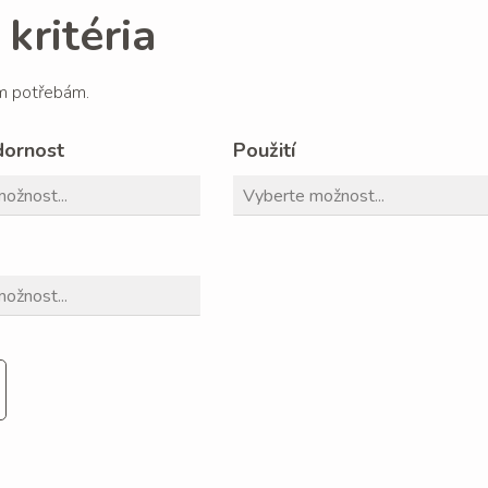
kritéria
im potřebám.
dornost
Použití