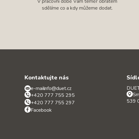
V pracovní době Vám téměř obratem
sdělíme co a kdy můžeme dodat.
Kontaktujte nás
Sídl
DUET 
e-mail:
info@duet.cz
Sr
+420 777 755 295
539 0
+420 777 755 297
Facebook