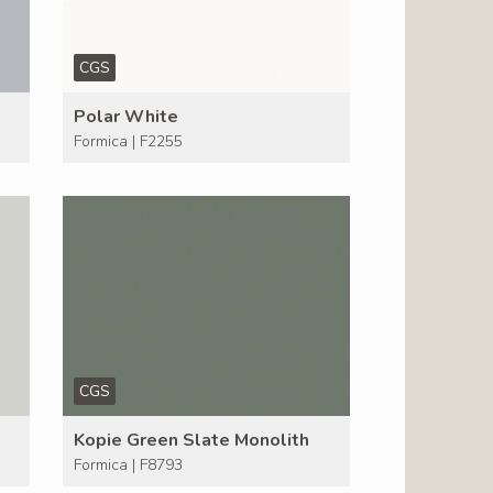
CGS
Polar White
Formica | F2255
CGS
Kopie Green Slate Monolith
Formica | F8793