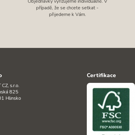
Objednávky vyřizujeme individuálně. V
případě, že se chcete setkat -
přijedeme k Vám.
o
Certifikace
CZ, s.r.o.
nská 825
1 Hlinsko