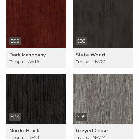
EDS
EDS
Dark Mahogany
Slate Wood
Trespa | NW19
Trespa | NW22
EDS
EDS
Nordic Black
Greyed Cedar
Trespa | NW23
Trespa | NW24