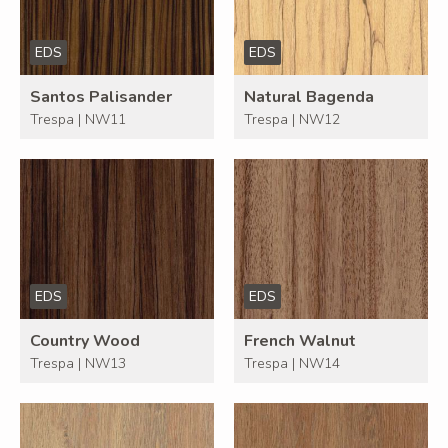
EDS
EDS
Santos Palisander
Natural Bagenda
Trespa | NW11
Trespa | NW12
EDS
EDS
Country Wood
French Walnut
Trespa | NW13
Trespa | NW14