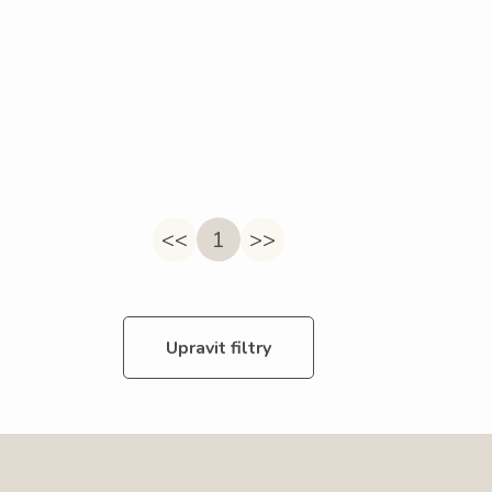
<<
1
>>
Upravit filtry