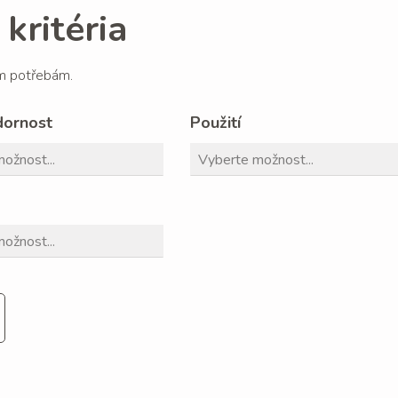
kritéria
im potřebám.
dornost
Použití