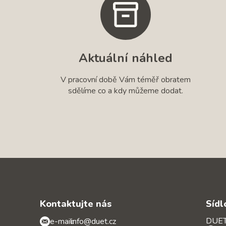
Aktuální náhled
V pracovní době Vám téměř obratem
sdělíme co a kdy můžeme dodat.
Kontaktujte nás
Sídl
DUET 
e-mail:
info@duet.cz