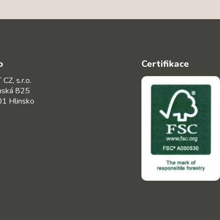
o
Certifikace
CZ, s.r.o.
nská 825
1 Hlinsko