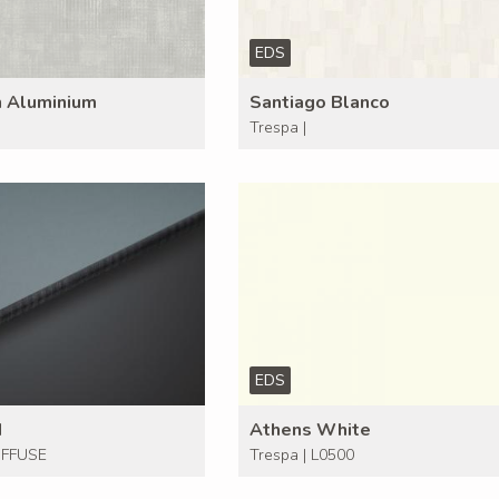
EDS
n Aluminium
Santiago Blanco
Trespa |
EDS
H
Athens White
DIFFUSE
Trespa | L0500