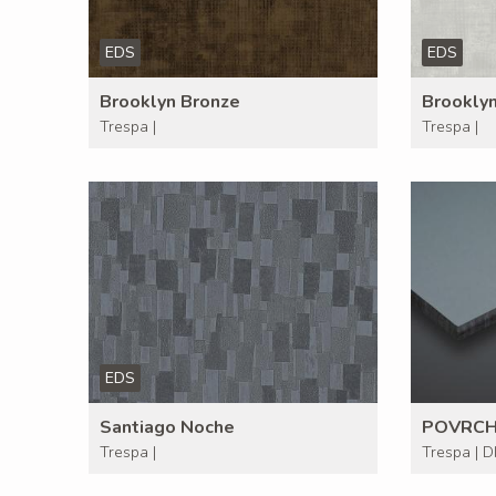
EDS
EDS
Brooklyn Bronze
Brookly
Trespa |
Trespa |
EDS
Santiago Noche
POVRC
Trespa |
Trespa | 