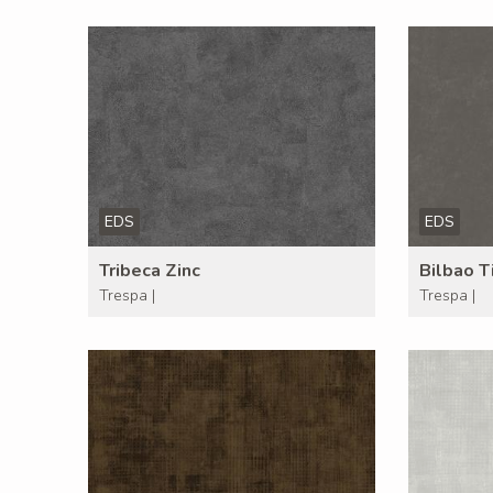
EDS
EDS
Tribeca Zinc
Bilbao T
Trespa |
Trespa |