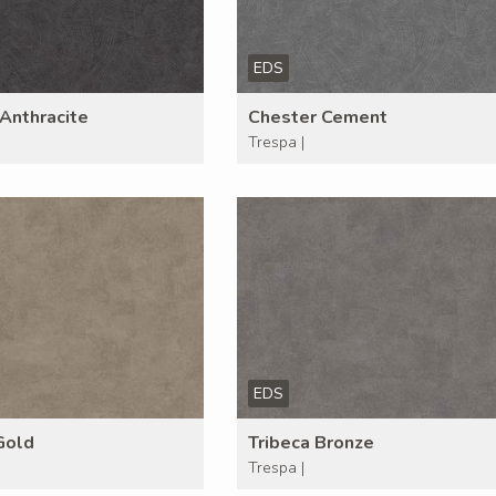
EDS
Anthracite
Chester Cement
Trespa |
EDS
Gold
Tribeca Bronze
Trespa |