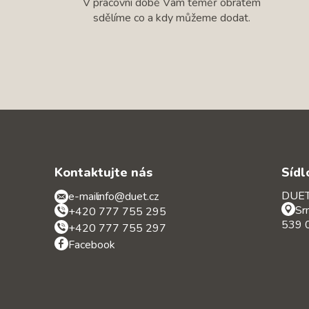
V pracovní době Vám téměř obratem
sdělíme co a kdy můžeme dodat.
Kontaktujte nás
Sídl
DUET 
e-mail:
info@duet.cz
Sr
+420 777 755 295
539 0
+420 777 755 297
Facebook