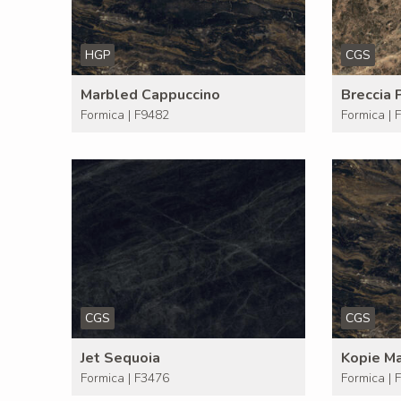
HGP
CGS
Marbled Cappuccino
Breccia 
Formica | F9482
Formica | 
CGS
CGS
Jet Sequoia
Kopie M
Formica | F3476
Formica | 