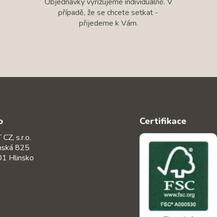
Objednávky vyřizujeme individuálně. V
případě, že se chcete setkat -
přijedeme k Vám.
o
Certifikace
CZ, s.r.o.
nská 825
1 Hlinsko