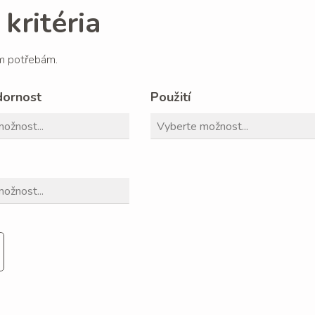
kritéria
im potřebám.
dornost
Použití