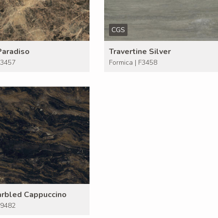
CGS
Paradiso
Travertine Silver
F3457
Formica | F3458
arbled Cappuccino
F9482