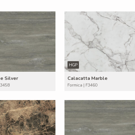
HGP
ne Silver
Calacatta Marble
F3458
Formica | F3460