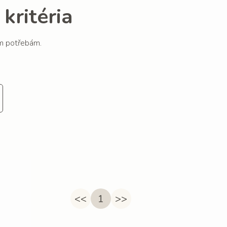
kritéria
im potřebám.
<<
1
>>