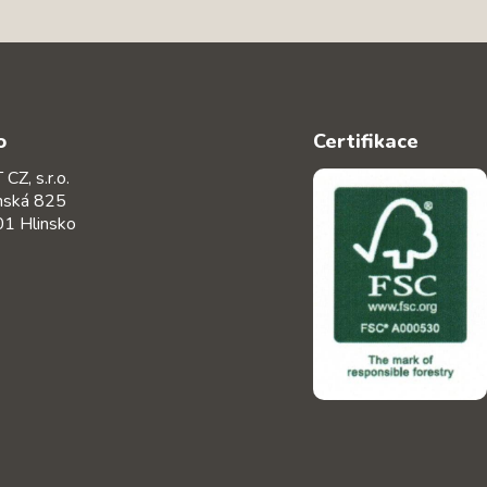
o
Certifikace
CZ, s.r.o.
nská 825
1 Hlinsko