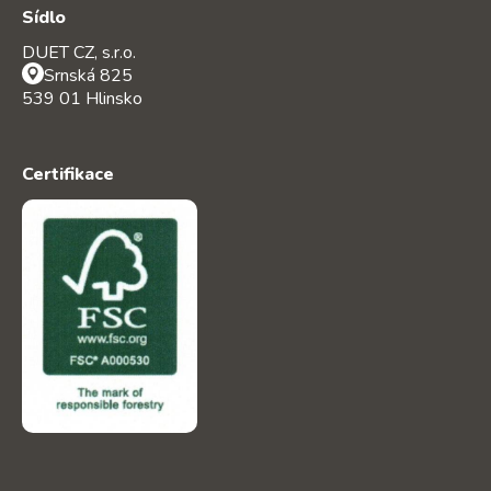
Sídlo
DUET CZ, s.r.o.
Srnská 825
539 01 Hlinsko
Certifikace