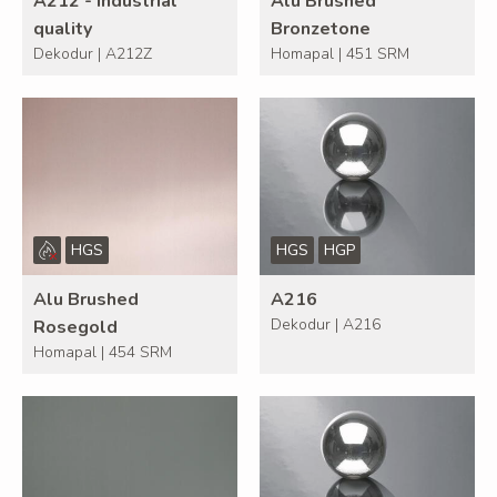
A212 - Industrial
Alu Brushed
quality
Bronzetone
Dekodur | A212Z
Homapal | 451 SRM
HGS
HGS
HGP
Alu Brushed
A216
Dekodur | A216
Rosegold
Homapal | 454 SRM