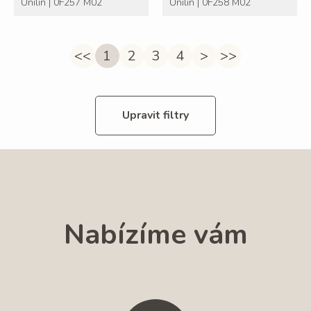
Unilin | 0F257 M02
Unilin | 0F258 M02
<<
1
2
3
4
>
>>
Upravit filtry
Nabízíme vám