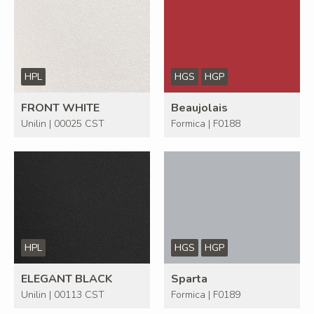
HPL
HGS
HGP
FRONT WHITE
Beaujolais
Unilin | 00025 CST
Formica | F0188
HPL
HGS
HGP
ELEGANT BLACK
Sparta
Unilin | 00113 CST
Formica | F0189