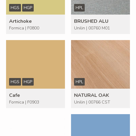
HGS
HGP
HPL
Artichoke
BRUSHED ALU
Formica | F0800
Unilin | 00760 M01
HGS
HGP
HPL
Cafe
NATURAL OAK
Formica | F0903
Unilin | 00766 CST