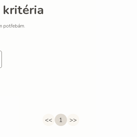
kritéria
im potřebám.
<<
1
>>