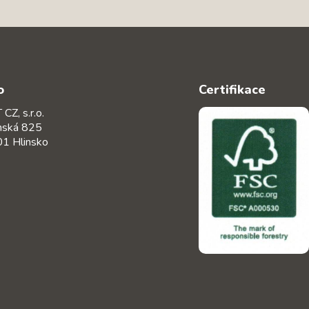
o
Certifikace
CZ, s.r.o.
nská 825
1 Hlinsko