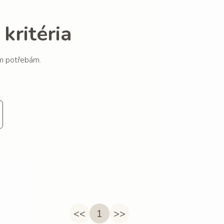
kritéria
im potřebám.
<<
1
>>