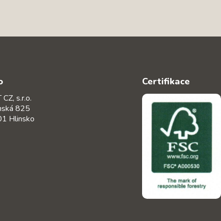
o
Certifikace
CZ, s.r.o.
nská 825
1 Hlinsko