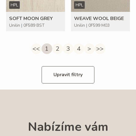
HPL
HPL
SOFT MOON GREY
WEAVE WOOL BEIGE
Unilin | 0F589 BST
Unilin | 0F599 M03
<<
1
2
3
4
>
>>
Upravit filtry
Nabízíme vám