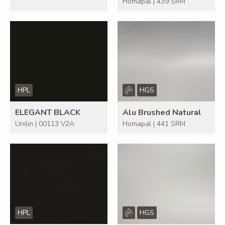
Homapal | 439 SRM
HPL
HGS
ELEGANT BLACK
Alu Brushed Natural
Unilin | 00113 V2A
Homapal | 441 SRM
HPL
HGS