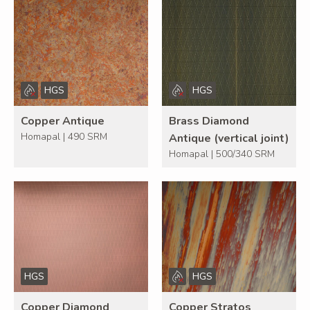
HGS
HGS
Copper Antique
Brass Diamond
Homapal | 490 SRM
Antique (vertical joint)
Homapal | 500/340 SRM
HGS
HGS
Copper Diamond
Copper Stratos