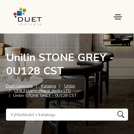
Unilin STONE GREY -
0U128 CST
Duet laminate
Katalog
Unilin
UNILIN laminované desky LTD
Unilin STONE GREY - 0U128 CST