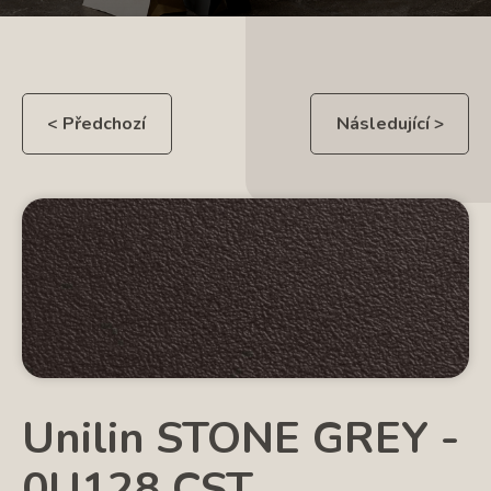
< Předchozí
Následující >
Unilin STONE GREY -
0U128 CST