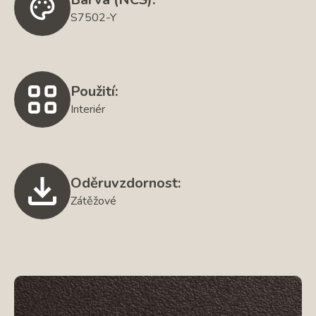
S7502-Y
Použití:
Interiér
Oděruvzdornost:
Zátěžové