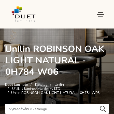
Unilin ROBINSON OAK
LIGHT NATURAL -
0H784 W06
Duet laminate
Katalog
Unilin
UNILIN laminované desky LTD
Unilin ROBINSON OAK LIGHT NATURAL - 0H784 W06