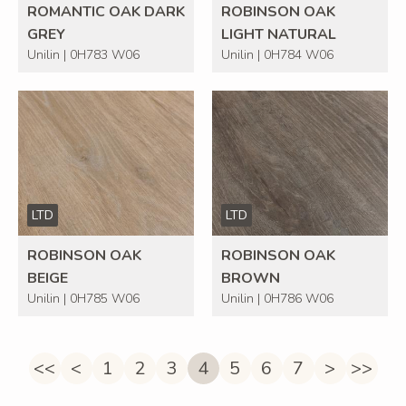
ROMANTIC OAK DARK
ROBINSON OAK
GREY
LIGHT NATURAL
Unilin | 0H783 W06
Unilin | 0H784 W06
LTD
LTD
ROBINSON OAK
ROBINSON OAK
BEIGE
BROWN
Unilin | 0H785 W06
Unilin | 0H786 W06
<<
<
1
2
3
4
5
6
7
>
>>