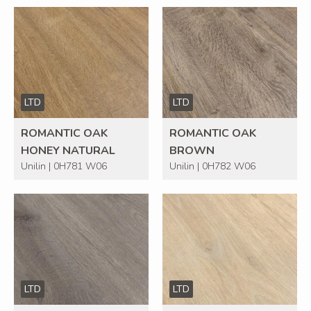
LTD
LTD
ROMANTIC OAK
ROMANTIC OAK
HONEY NATURAL
BROWN
Unilin | 0H781 W06
Unilin | 0H782 W06
LTD
LTD