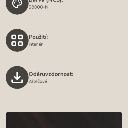
S8000-N
Použití:
Interiér
Oděruvzdornost:
Zátěžové