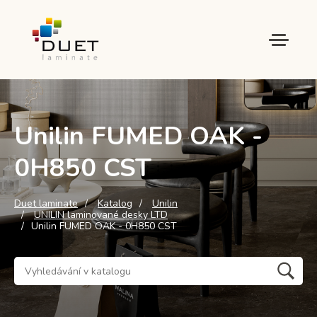
Unilin FUMED OAK -
0H850 CST
Duet laminate
Katalog
Unilin
UNILIN laminované desky LTD
Unilin FUMED OAK - 0H850 CST