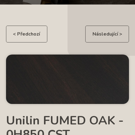
< Předchozí
Následující >
Unilin FUMED OAK -
0H850 CST