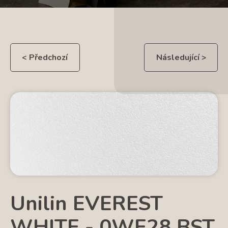
< Předchozí
Následující >
Unilin EVEREST
WHITE - 0WE28 BST