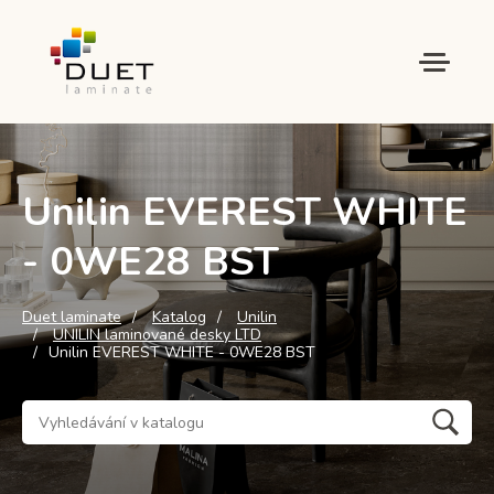
Unilin EVEREST WHITE
- 0WE28 BST
Duet laminate
Katalog
Unilin
UNILIN laminované desky LTD
Unilin EVEREST WHITE - 0WE28 BST