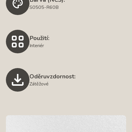
S0505-R60B
Použití:
Interiér
Oděruvzdornost:
Zátěžové