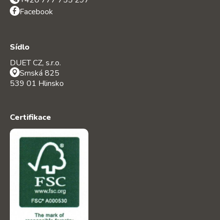
+420 777 755 297
Facebook
Sídlo
DUET CZ, s.r.o.
Srnská 825
539 01 Hlinsko
Certifikace