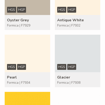
HGS
HGP
HGS
HGP
Oyster Grey
Antique White
Formica | F7929
Formica | F7932
HGS
HGP
HGS
HGP
Pearl
Glacier
Formica | F7934
Formica | F7938