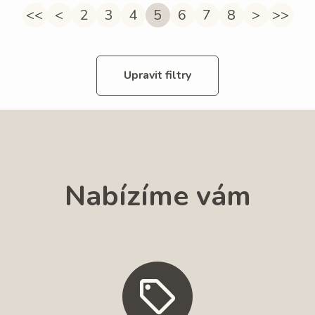
<<
<
2
3
4
5
6
7
8
>
>>
Upravit filtry
Nabízíme vám