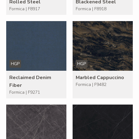
Rolled Steel
Blackened Steel
Formica | F8917
Formica | F8918
HGP
HGP
Reclaimed Denim
Marbled Cappuccino
Formica | F9482
Fiber
Formica | F9271