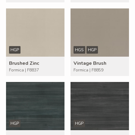
HGP
HGS
HGP
Brushed Zinc
Vintage Brush
Formica | F8837
Formica | F8859
HGP
HGP