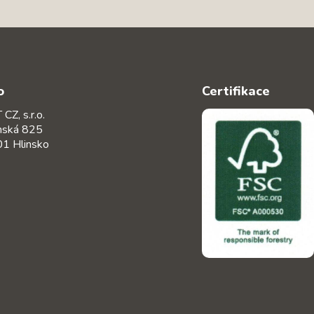
o
Certifikace
CZ, s.r.o.
nská 825
1 Hlinsko