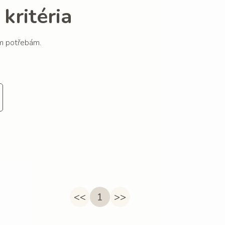
kritéria
im potřebám.
<<
1
>>