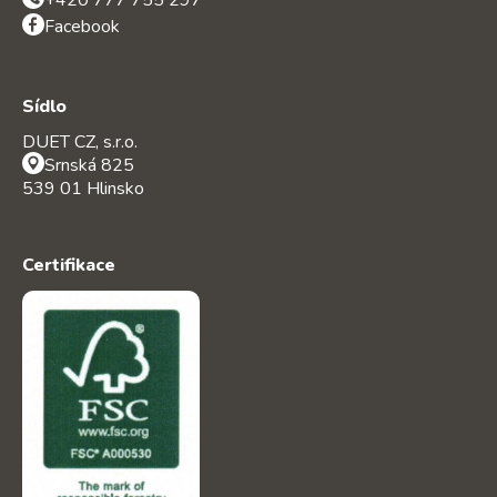
+420 777 755 297
Facebook
Sídlo
DUET CZ, s.r.o.
Srnská 825
539 01 Hlinsko
Certifikace