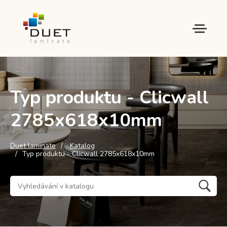
Typ produktu - Clicwall
2785x618x10mm
Duet laminate
Katalog
Typ produktu - Clicwall 2785x618x10mm