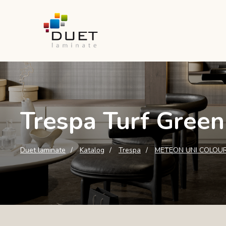
Trespa Turf Green
Duet laminate
Katalog
Trespa
METEON UNI COLOU