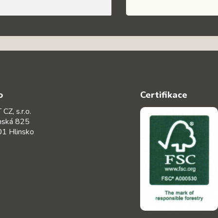
o
Certifikace
CZ, s.r.o.
nská 825
1 Hlinsko