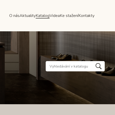
O nás
Aktuality
Katalog
Videa
Ke stažení
Kontakty