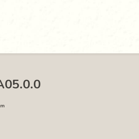
A05.0.0
cm