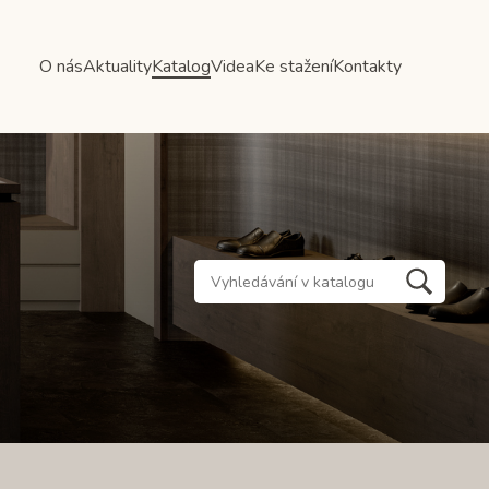
O nás
Aktuality
Katalog
Videa
Ke stažení
Kontakty