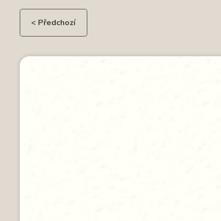
< Předchozí