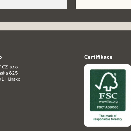
o
Certifikace
CZ, s.r.o.
nská 825
1 Hlinsko