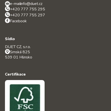
e-mail:
info@duet.cz
+420 777 755 295
+420 777 755 297
Facebook
Sídlo
DUET CZ, s.r.o.
Srnská 825
539 01 Hlinsko
Certifikace