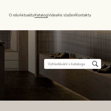
O nás
Aktuality
Katalog
Videa
Ke stažení
Kontakty