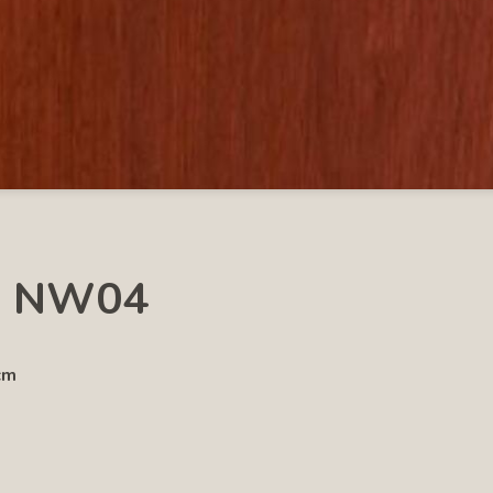
 - NW04
cm