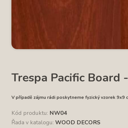
Trespa Pacific Board
V případě zájmu rádi poskytneme fyzický vzorek 9x9 
Kód produktu:
NW04
Řada v katalogu:
WOOD DECORS