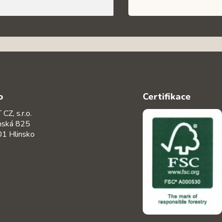
o
Certifikace
CZ, s.r.o.
nská 825
1 Hlinsko