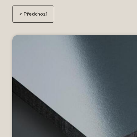
< Předchozí