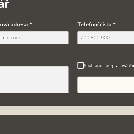
ář
ová adresa *
Telefoní číslo *
Souhlasím se zpracováním