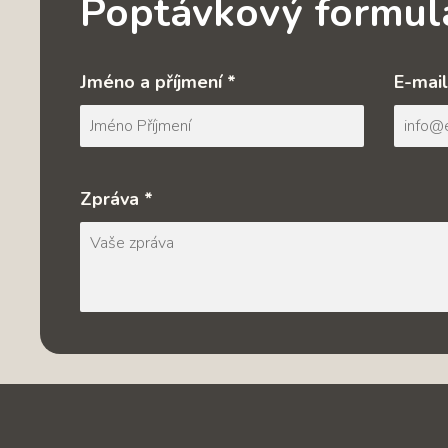
Poptávkový formul
Jméno a příjmení *
E-mail
Zpráva *