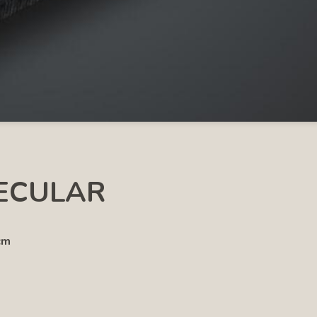
PECULAR
cm