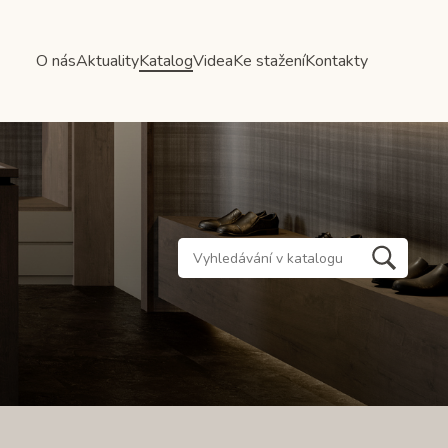
O nás
Aktuality
Katalog
Videa
Ke stažení
Kontakty