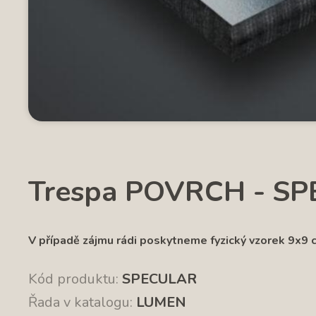
Trespa POVRCH - S
V případě zájmu rádi poskytneme fyzický vzorek 9x9 
Kód produktu:
SPECULAR
Řada v katalogu:
LUMEN