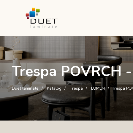
Trespa POVRCH 
Duet laminate
Katalog
Trespa
LUMEN
Trespa PO