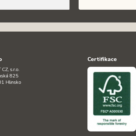
o
Certifikace
CZ, s.r.o.
nská 825
1 Hlinsko