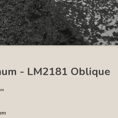
inum - LM2181 Oblique
cm
tem