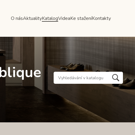
O nás
Aktuality
Katalog
Videa
Ke stažení
Kontakty
blique