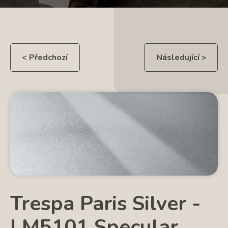
< Předchozí
Následující >
Trespa Paris Silver -
LM5101 Specular