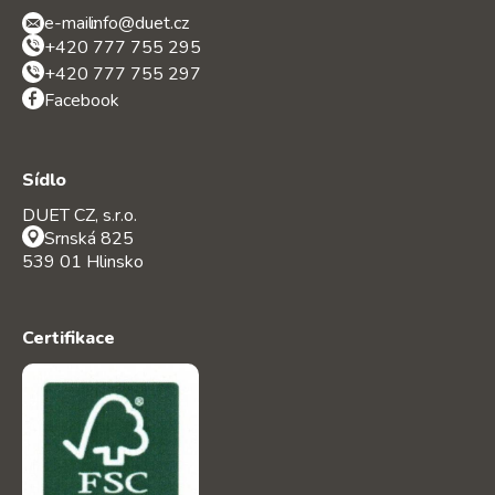
e-mail:
info@duet.cz
+420 777 755 295
+420 777 755 297
Facebook
Sídlo
DUET CZ, s.r.o.
Srnská 825
539 01 Hlinsko
Certifikace