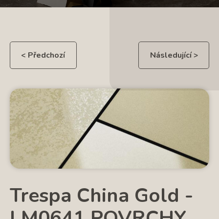
< Předchozí
Následující >
Trespa China Gold -
LM0641 POVRCHY