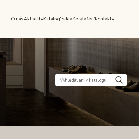
O nás
Aktuality
Katalog
Videa
Ke stažení
Kontakty