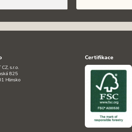
o
Certifikace
CZ, s.r.o.
nská 825
1 Hlinsko