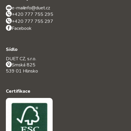
e-mail:
info@duet.cz
+420 777 755 295
+420 777 755 297
Facebook
Sídlo
DUET CZ, s.r.o.
Srnská 825
539 01 Hlinsko
Certifikace