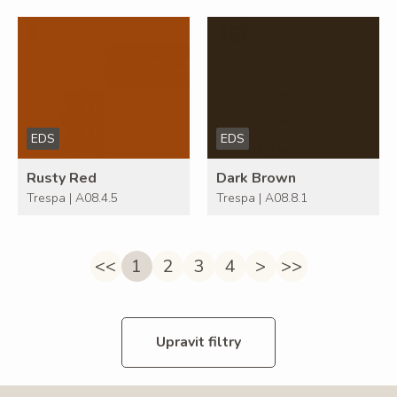
EDS
EDS
Rusty Red
Dark Brown
Trespa | A08.4.5
Trespa | A08.8.1
<<
1
2
3
4
>
>>
Upravit filtry