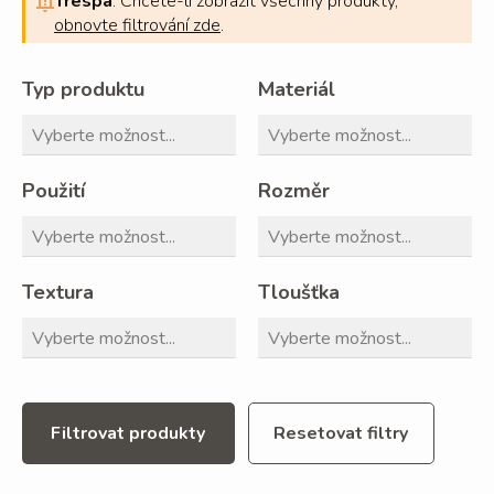
Trespa
. Chcete-li zobrazit všechny produkty,
obnovte filtrování zde
.
Typ produktu
Materiál
Použití
Rozměr
Textura
Tloušťka
Filtrovat produkty
Resetovat filtry