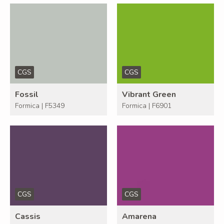
CGS
CGS
Fossil
Vibrant Green
Formica | F5349
Formica | F6901
CGS
CGS
Cassis
Amarena