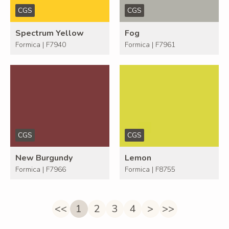
CGS
CGS
Spectrum Yellow
Fog
Formica | F7940
Formica | F7961
CGS
CGS
New Burgundy
Lemon
Formica | F7966
Formica | F8755
<<
1
2
3
4
>
>>