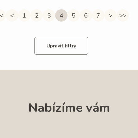
<
<
1
2
3
4
5
6
7
>
>>
Upravit filtry
Nabízíme vám