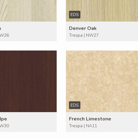
EDS
h
Denver Oak
NW26
Trespa | NW27
EDS
 Ipe
French Limestone
NW30
Trespa | NA11