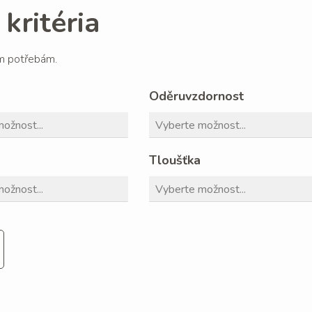
kritéria
im potřebám.
Oděruvzdornost
Tloušťka