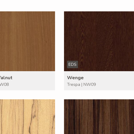
EDS
Walnut
Wenge
NW08
Trespa | NW09