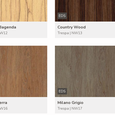
EDS
 Bagenda
Country Wood
NW12
Trespa | NW13
EDS
erra
Milano Grigio
NW16
Trespa | NW17