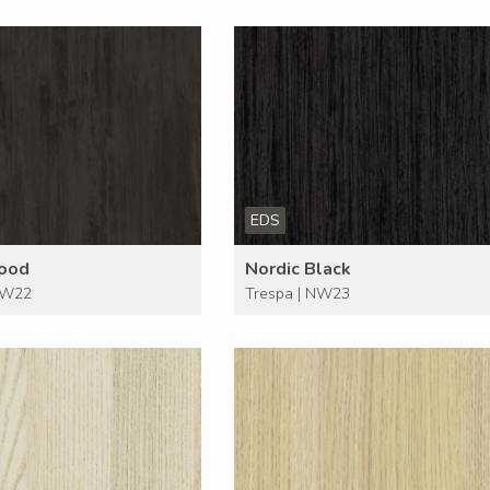
EDS
ood
Nordic Black
NW22
Trespa | NW23