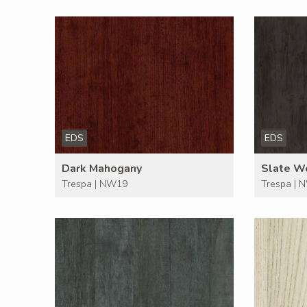
EDS
EDS
Dark Mahogany
Slate W
Trespa | NW19
Trespa | 