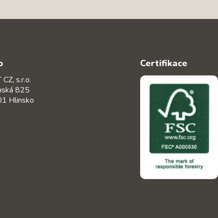
o
Certifikace
CZ, s.r.o.
nská 825
1 Hlinsko