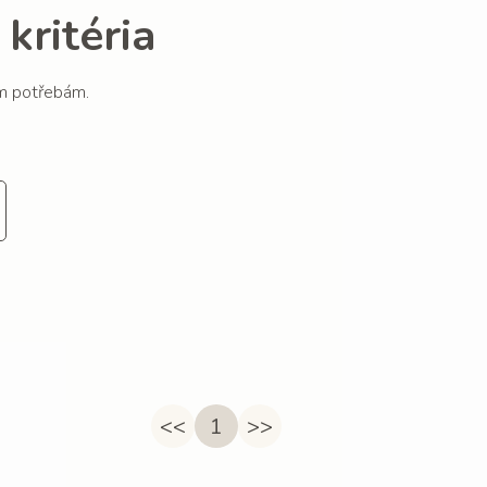
kritéria
im potřebám.
<<
1
>>