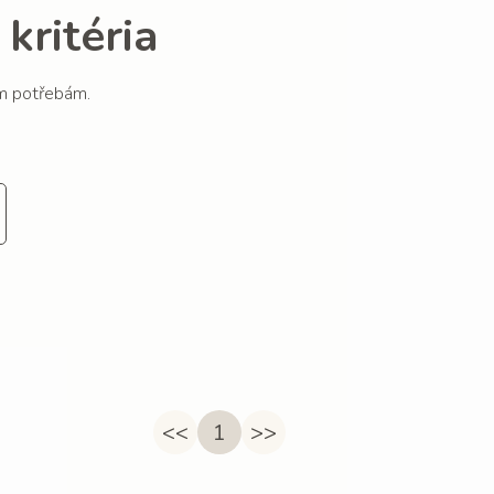
kritéria
im potřebám.
<<
1
>>