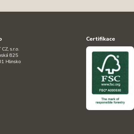
o
Certifikace
CZ, s.r.o.
nská 825
1 Hlinsko