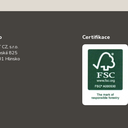
o
Certifikace
CZ, s.r.o.
nská 825
1 Hlinsko