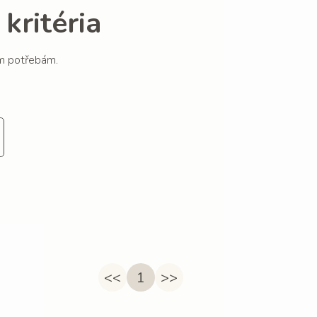
kritéria
im potřebám.
<<
1
>>