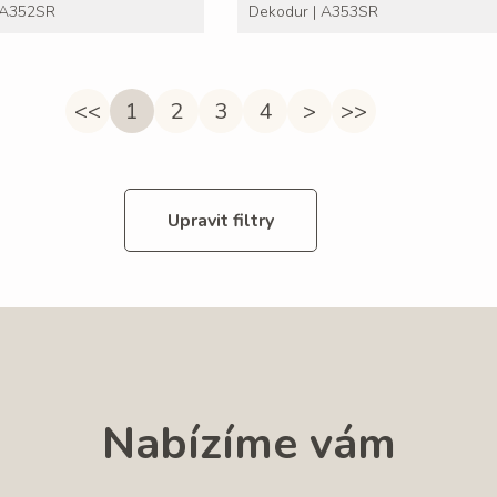
 A352SR
Dekodur | A353SR
<<
1
2
3
4
>
>>
Upravit filtry
Nabízíme vám