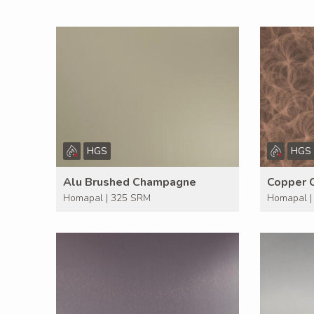
HGS
HGS
Alu Brushed Champagne
Copper 
Homapal | 325 SRM
Homapal |