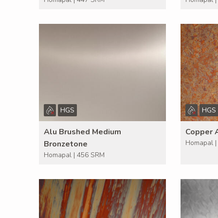
HGS
HGS
Alu Brushed Medium
Copper 
Homapal |
Bronzetone
Homapal | 456 SRM