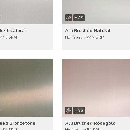
HGS
hed Natural
Alu Brushed Natural
 441 SRM
Homapal | 444N SRM
HGS
shed Bronzetone
Alu Brushed Rosegold
 451 SRM
Homapal | 454 SRM