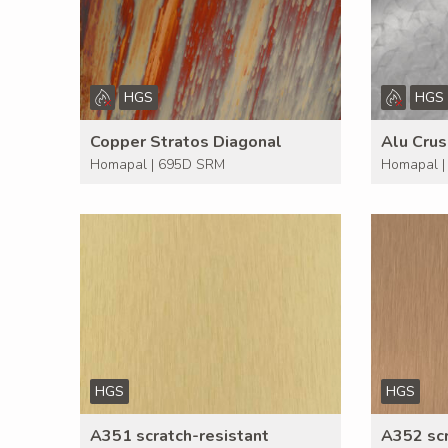
HGS
HGS
Copper Stratos Diagonal
Alu Crus
Homapal | 695D SRM
Homapal |
HGS
HGS
A351 scratch-resistant
A352 scr