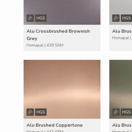
HGS
HGS
Alu Crossbrushed Brownish
Alu Brus
Homapal |
Grey
Homapal | 439 SRM
HGS
HGS
Alu Brushed Coppertone
Alu Bru
Homapal | 447 SRM
Homapal |