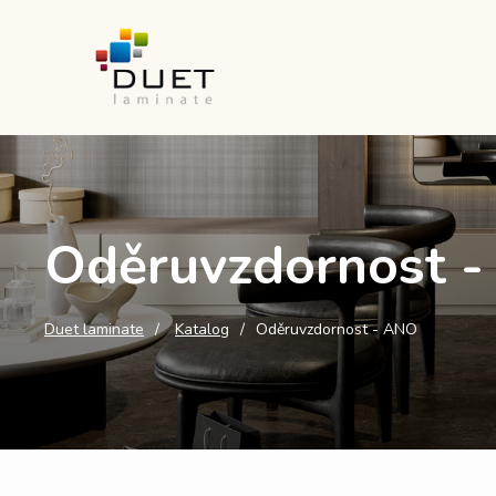
Oděruvzdornost 
Duet laminate
Katalog
Oděruvzdornost - ANO