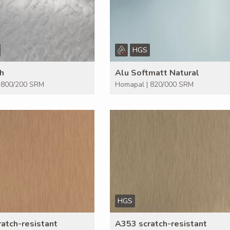
HGS
h
Alu Softmatt Natural
 800/200 SRM
Homapal | 820/000 SRM
HGS
atch-resistant
A353 scratch-resistant