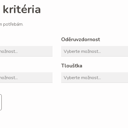
kritéria
im potřebám.
Oděruvzdornost
Tloušťka