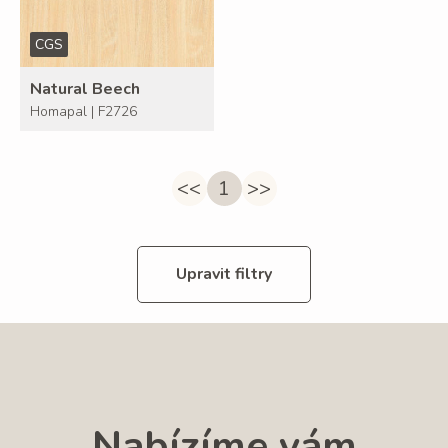
CGS
Natural Beech
Homapal | F2726
<<
1
>>
Upravit filtry
Nabízíme vám