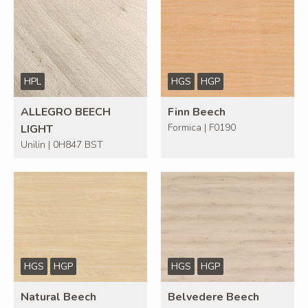
HPL
HGS
HGP
ALLEGRO BEECH
Finn Beech
Formica | F0190
LIGHT
Unilin | 0H847 BST
HGS
HGP
HGS
HGP
Natural Beech
Belvedere Beech