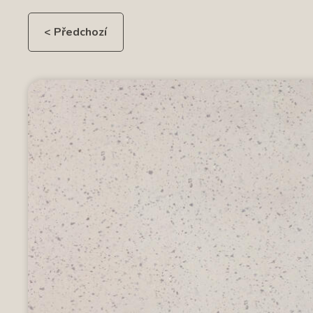
< Předchozí