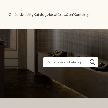
O nás
Aktuality
Katalog
Videa
Ke stažení
Kontakty