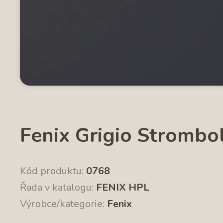
Fenix Grigio Strombol
Kód produktu:
0768
Řada v katalogu:
FENIX HPL
Výrobce/kategorie:
Fenix