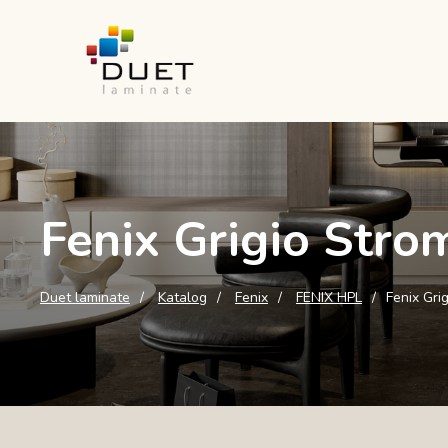
Fenix Grigio Stro
Duet laminate
Katalog
Fenix
FENIX HPL
Fenix Gri