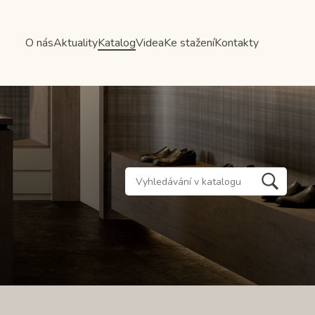
O nás
Aktuality
Katalog
Videa
Ke stažení
Kontakty