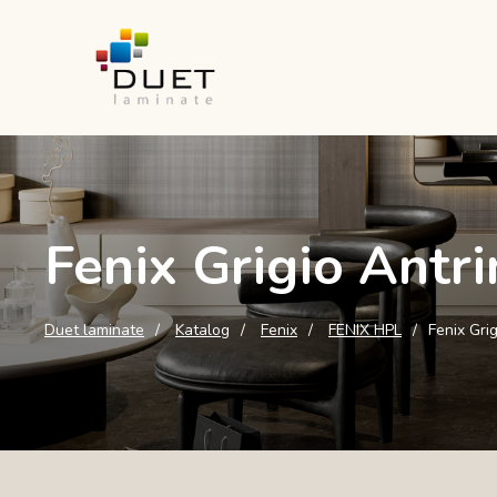
Fenix Grigio Antr
Duet laminate
Katalog
Fenix
FENIX HPL
Fenix Gri