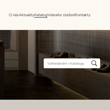
O nás
Aktuality
Katalog
Videa
Ke stažení
Kontakty