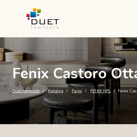
Fenix Castoro Ot
Duet laminate
Katalog
Fenix
FENIX HPL
Fenix Cas